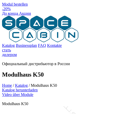
Modul bestellen
-20
%
До конца Акции
Katalog
Businessplan
FAQ
Kontakte
стать
дилером
Официальный дистрибьютор в России
Modulhaus K50
Home
/
Katalog
/
Modulhaus K50
Katalog herunterladen
Video über Module
Modulhaus K50