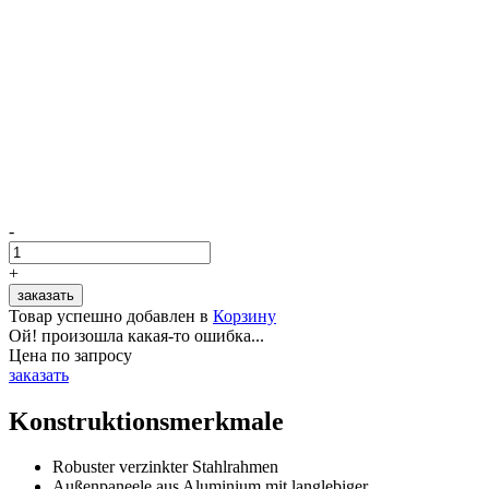
-
+
Товар успешно добавлен в
Корзину
Ой! произошла какая-то ошибка...
Цена по запросу
заказать
Konstruktionsmerkmale
Robuster verzinkter Stahlrahmen
Außenpaneele aus Aluminium mit langlebiger